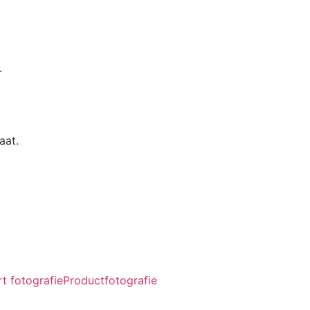
.
aat.
t fotografie
Productfotografie